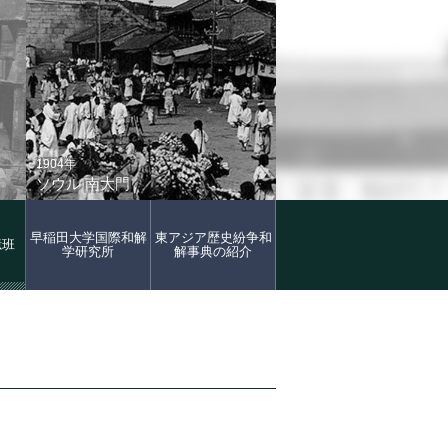
1904年
ソウル 南大門
早稲田大学国際和解
東アジア歴史紛争和
憶班
学研究所
解事典の紹介
2006年
ソウル 南大門