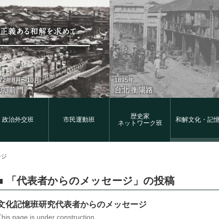
872年8月〜10月
1895年
京 前門
台北 衡陽路
歴史家
政治外交班
市民運動班
和解文化・記
ネットワーク班
ージ
在
1930年代
「代表者からのメッセージ」の投稿
京 前門
台北 衡陽路
文化記憶班研究代表者からのメッセージ
This page is under construction.