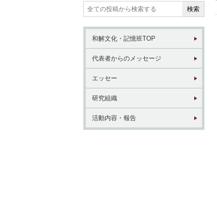
和解文化・記憶班TOP
1946年
1
代表者からのメッセージ
東京 日本橋
北
エッセー
研究組織
活動内容・報告
2017年
1
東京 日本橋
北