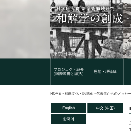
1872年
1
東京 日本橋
北
プロジェクト紹介
思想・理論班
（国際連携と総括）
HOME
>
和解文化・記憶班
>
代表者からのメッセ
1933年
現
English
中文 (中国)
東京 日本橋
北
한국어