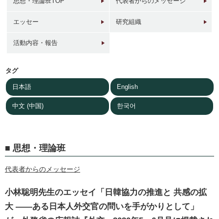
思想・理論班TOP
代表者からのメッセージ
エッセー
研究組織
活動内容・報告
1946年
1949年前後
1960年代
1950年
東京 日本橋
北京 前門
台北 衡陽路
ソウル 南大門
タグ
日本語
English
中文 (中国)
한국어
思想・理論班
2017年
1930年代
現在
1940年代初
東京 日本橋
北京 前門
台北 衡陽路
ソウル 南大門
代表者からのメッセージ
小林聡明先生のエッセイ「日韓協力の推進と 共感の拡
大 ——ある日本人外交官の問いを手がかりとして」