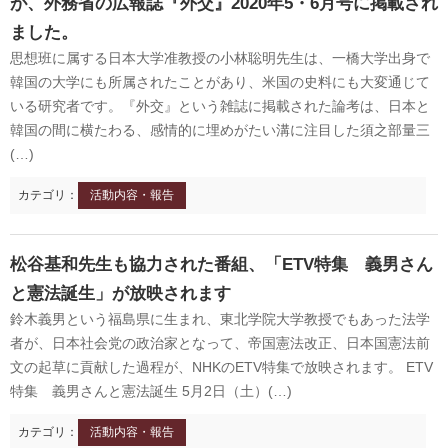
が、外務省の広報誌『外交』2020年5・6月号に掲載され
ました。
思想班に属する日本大学准教授の小林聡明先生は、一橋大学出身で
1872年
1872年8月〜10月
1895年
1904年
韓国の大学にも所属されたことがあり、米国の史料にも大変通じて
東京 日本橋
北京 前門
台北 衡陽路
ソウル 南大門
いる研究者です。『外交』という雑誌に掲載された論考は、日本と
韓国の間に横たわる、感情的に埋めがたい溝に注目した須之部量三
(…)
カテゴリ：
活動内容・報告
松谷基和先生も協力された番組、「ETV特集 義男さん
と憲法誕生」が放映されます
鈴木義男という福島県に生まれ、東北学院大学教授でもあった法学
者が、日本社会党の政治家となって、帝国憲法改正、日本国憲法前
文の起草に貢献した過程が、NHKのETV特集で放映されます。 ETV
特集 義男さんと憲法誕生 5月2日（土）(…)
カテゴリ：
活動内容・報告