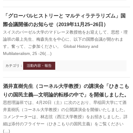
「グローバルヒストリーと マルティラテラリズム」国
際会議開催のお知らせ（2019年11月25−26日）
スイスのバーゼル大学のマドレーヌ教授他をお迎えして、思想・理
論班の最上先生、梅森先生を中心に、以下の国際会議が開かれま
す。奮って、ご参加ください。 Global History and
Multilateralism, 25 -26(…)
カテゴリ：
活動内容・報告
酒井直樹先生（コーネル大学教授）の講演会「ひきこも
りの国民主義―文明論的転移の中で」を開催しました。
思想理論班では、4月20日（土）に次のとおり、早稲田大学にて酒
井直樹氏（コーネル大学教授）の公開講演会を開催いたしました。
コメンテーターは、林志弦（西江大学教授）をお招きしました。詳
細は添付のフライヤー（ひきこもりの国民主義）をご覧ください
(…)