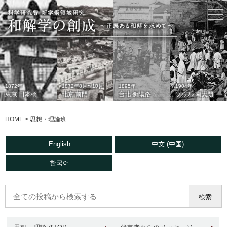
togg
nav
1872年
1872年8月〜10月
1895年
1904年
東京 日本橋
北京 前門
台北 衡陽路
ソウル 南大門
HOME
>
思想・理論班
English
中文 (中国)
한국어
1933年
現在
1930年代
2006年
東京 日本橋
北京 前門
台北 衡陽路
ソウル 南大門