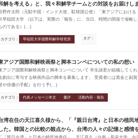
和解を考える」と、我々和解学チームとの対談をお届けし
谷野作太郎（元駐中国・インド大使、駐韓国公使）「東アジアにおける『戦
於早稲田大学 （以下は、実際の「報告」に、当日、時間の関係で省略
872年8月〜10月
1895年
京 前門
ものである）(…)
台北 衡陽路
タグ：
カテゴリ：
早稲田大学国際和解学研究所
東アジア国際和解映画祭と脚本コンペについての私の想い
東アジア国際和解映画祭と脚本コンペについて 学生諸君が組織してく
化創出に寄与する映画作品の脚本を募集します。 受賞者には賞金と副
督や俳優の手配）を行う予(…)
カテゴリ：
代表メッセージ本文
書評
活動内容・報告
台湾在住の天江喜久様から、「『親日台湾』と日本の植民
した。韓国との比較の観点から、台湾の人々の記憶と感情
「『親日台湾』と日本の植民地責任」 天江喜久（台南・長栄大学 台湾研究所