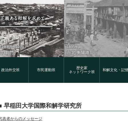
872年8月〜10月
1895年
京 前門
台北 衡陽路
歴史家
政治外交班
市民運動班
和解文化・記
ネットワーク班
在
1930年代
早稲田大学国際和解学研究所
京 前門
台北 衡陽路
代表者からのメッセージ