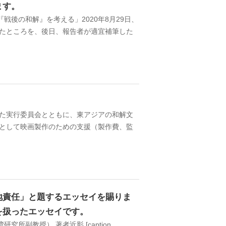
ます。
後の和解』を考える」2020年8月29日、
したところを、後日、報告者が適宜補筆した
1904年
ソウル 南大門
れた実行委員会とともに、東アジアの和解文
賞として映画製作のための支援（製作費、監
地責任」と題するエッセイを賜りま
を扱ったエッセイです。
副教授） 著者近影 [caption