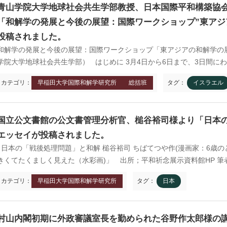
青山学院大学地球社会共生学部教授、日本国際平和構築協
「和解学の発展と今後の展望：国際ワークショップ”東アジ
投稿されました。
和解学の発展と今後の展望：国際ワークショップ「東アジアの和解学
949年前後
1960年代
学院大学地球社会共生学部） はじめに 3月4日から6日まで、3日間にわ
京 前門
台北 衡陽路
カテゴリ：
早稲田大学国際和解学研究所
総括班
タグ：
イスラエル
国立公文書館の公文書管理分析官、槌谷裕司様より「日本の
エッセイが投稿されました。
日本の「戦後処理問題」と和解 槌谷裕司 ちばてつや作(漫画家：6歳の
930年代
きくてたくましく見えた（水彩画)」 出所；平和祈念展示資料館HP 筆者
現在
京 前門
台北 衡陽路
カテゴリ：
早稲田大学国際和解学研究所
タグ：
日本
村山内閣初期に外政審議室長を勤められた谷野作太郎様の