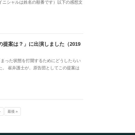
イニシャルは姓名の順番です）以下の感想文
の提案は？」に出演しました（2019
しまった状態を打開するためにどうしたらい
た。 崔弁護士が、原告団としてこの提案は
»
最後 »