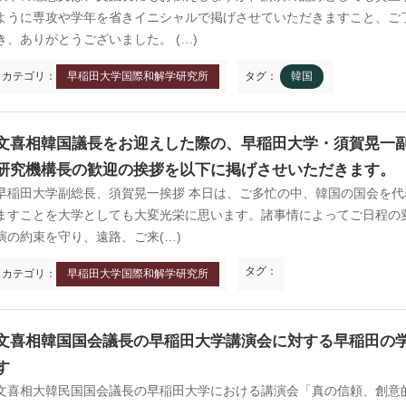
ように専攻や学年を省きイニシャルで掲げさせていただきますこと、ご
き、ありがとうございました。 (…)
カテゴリ：
早稲田大学国際和解学研究所
タグ：
韓国
文喜相韓国議長をお迎えした際の、早稲田大学・須賀晃一
研究機構長の歓迎の挨拶を以下に掲げさせいただきます。
早稲田大学副総長、須賀晃一挨拶 本日は、ご多忙の中、韓国の国会を
ますことを大学としても大変光栄に思います。諸事情によってご日程の
演の約束を守り、遠路、ご来(…)
タグ：
カテゴリ：
早稲田大学国際和解学研究所
文喜相韓国国会議長の早稲田大学講演会に対する早稲田の
す
文喜相大韓民国国会議長の早稲田大学における講演会「真の信頼、創意