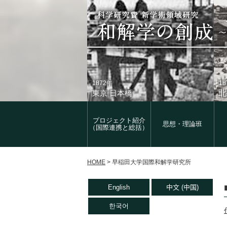
1872年
1
東京 日本橋
北
プロジェクト紹介
思想・理論班
（国際連携と総括）
HOME
>
早稲田大学国際和解学研究所
1933年
現
English
中文 (中国)
東京 日本橋
北
한국어