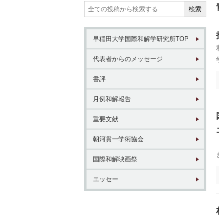
早稲田大学国際和解学研究所TOP
1946年
1
代表者からのメッセージ
東京 日本橋
北
書評
月例和解報告
重要文献
朝河貫一学術協会
2017年
1
国際和解映画祭
東京 日本橋
北
エッセー