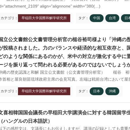
id="attachment_2109" align="alignnone" width="380(…)
カテゴリ：
早稲田大学国際和解学研究所
タグ：
中国
台湾
日
国立公文書館公文書管理分析官の槌谷裕司様より「沖縄の
が投稿されました。力のバランスや経済的な相互依存と、
どのような関係にあるのかが、米中の対立が激化する中に
ージを振り返って問われる必要があるのではないでしょう
沖縄の歴史認識と和解 国立公文書館（公文書管理分析官） 槌谷 裕司 1
作首相と屋良朝苗琉球政府主席の会見写真。左端は戦前台湾において屋良
カテゴリ：
早稲田大学国際和解学研究所
タグ：
日本
沖縄
文喜相韓国国会議長の早稲田大学講演会に対する韓国留学
（ハングルの日本語訳）
以下の感想文は、文議長にもお伝えしますが、講演の記録としても貴重