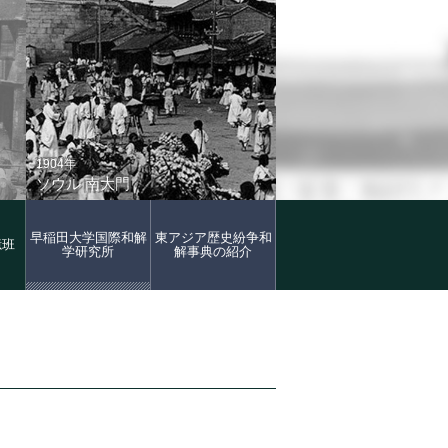
1904年
ソウル 南大門
早稲田大学国際和解
東アジア歴史紛争和
憶班
学研究所
解事典の紹介
2006年
ソウル 南大門