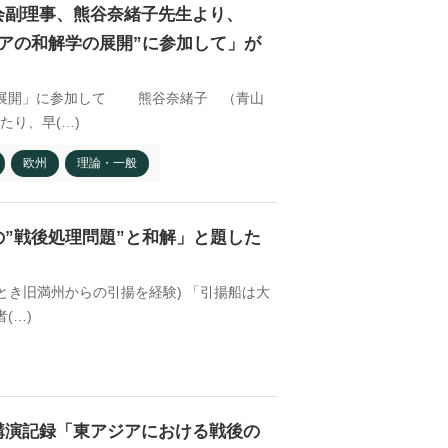
会副理事、熊谷奈緒子先生より、
アの和解学の展開”に参加して」が
の展開」に参加して 熊谷奈緒子 （青山
1950年
たり、早(…)
ソウル 南大門
欧州
理論・一般
”戦後処理問題”と和解」と題した
とき旧満州からの引揚を経験) 「引揚船は大
(…)
1940年代初
ソウル 南大門
講演記録「東アジアにおける戦後の