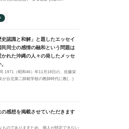
本
歴史認識と和解」と題したエッセイ
国民同士の感情の融和という問題は
置かれた沖縄の人々の発したメッセ
か。
971（昭和46）年11月18日の、佐藤栄
が台北第二師範学校の教師時代に教(…)
生の感想を掲載させていただきます
なものでありますため、個人が特定できない