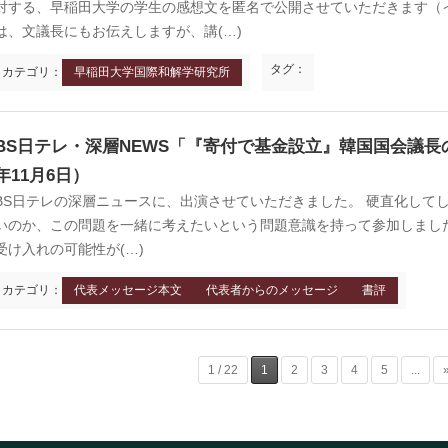
対する、早稲田大学の学生の感想文を匿名で公開させていただきます（
は、文議長にもお伝えしますが、講(…)
タグ：
カテゴリ：
早稲田大学国際和解学研究所
BS日テレ・深層NEWS「『寄付で基金設立』韓国国会議長
年11月6日）
BS日テレの深層ニュースに、出演させていただきました。 硬直化して
いのか、この問題を一緒に考えたいという問題意識を持って参加しまし
受け入れの可能性が(…)
カテゴリ：
代表メッセージ本文
代表者からのメッセージ
書評
1 / 22
1
2
3
4
5
...