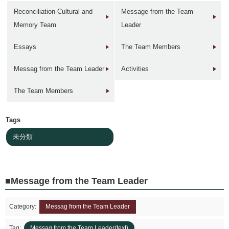
Reconciliation-Cultural and
Message from the Team
Memory Team
Leader
Essays
The Team Members
1946年
1949年前後
1960年代
1950年
Messag from the Team Leader
Activities
東京 日本橋
北京 前門
台北 衡陽路
ソウル 南大門
The Team Members
Tags
未分類
2017年
1930年代
現在
1940年代初
東京 日本橋
北京 前門
台北 衡陽路
ソウル 南大門
Message from the Team Leader
Category:
Messag from the Team Leader
Tag:
Messag from the Team Leader(text)