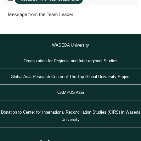
Message from the Team Leader
1872年
1872年8月〜10月
1895年
1904年
東京 日本橋
北京 前門
台北 衡陽路
ソウル 南大門
WASEDA University
Organization for Regional and Inter-regional Studies
Global Asia Research Center of The Top Global University Project
CAMPUS Asia
Donation to Center for International Reconciliation Studies (CIRS) in Waseda
University