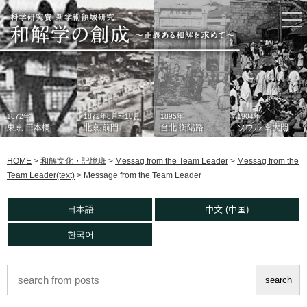
togg
nav
1872年
1872年8月〜10月
1895年
1904年
東京 日本橋
北京 前門
台北 衡陽路
ソウル 南大門
HOME
>
和解文化・記憶班
>
Messag from the Team Leader
>
Messag from the
Team Leader(text)
>
Message from the Team Leader
日本語
中文 (中国)
한국어
1933年
現在
1930年代
2006年
東京 日本橋
北京 前門
台北 衡陽路
ソウル 南大門