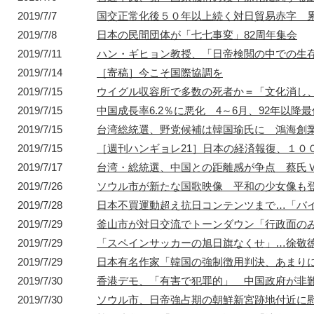
2019/7/7
国交正常化後５０年以上続く対日貿易赤字 
2019/7/8
日本の民間団体が「七七事変」82周年集会
1872年
2019/7/11
1872年8月〜10月
ハン・ギヒョン教授、「日帝検閲の中での生
1895年
1904年
東京 日本橋
北京 前門
台北 衡陽路
ソウル 南大門
2019/7/14
［寄稿］今こそ国際協調を
2019/7/15
ウイグル収容所で多数の死者か＝「文化消し
2019/7/15
中国成長率6.2％に悪化 4～6月、92年以降最
2019/7/15
台湾総統選、野党候補は韓国瑜氏に 鴻海創
2019/7/15
［週刊ハンギョレ21］日本の経済報復、１０
2019/7/17
台湾・総統選、中国との距離感が争点 蔡氏
2019/7/26
ソウル市が新たな国歌映像 平和の少女像も
2019/7/28
日本不買運動超え抗日コンテンツまで…「バ
2019/7/29
釜山市が対日交流でトーンダウン「行政面の
2019/7/29
「スペインサッカーの旭日旗なくせ」…徐敬
2019/7/29
日本有名作家「韓国の強制徴用判決、あまり
2019/7/30
香港デモ、「有害で犯罪的」 中国政府が非
2019/7/30
ソウル市、日帝強占期の朝鮮新宮跡地付近に