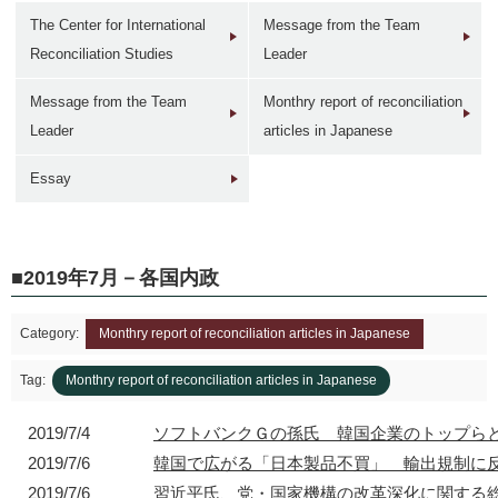
The Center for International
Message from the Team
Reconciliation Studies
Leader
Message from the Team
Monthry report of reconciliation
Leader
articles in Japanese
1946年
1949年前後
1960年代
1950年
東京 日本橋
北京 前門
台北 衡陽路
ソウル 南大門
Essay
2019年7月－各国内政
Category:
Monthry report of reconciliation articles in Japanese
2017年
1930年代
現在
1940年代初
東京 日本橋
北京 前門
台北 衡陽路
ソウル 南大門
Tag:
Monthry report of reconciliation articles in Japanese
2019/7/4
ソフトバンクＧの孫氏 韓国企業のトップら
2019/7/6
韓国で広がる「日本製品不買」 輸出規制に
2019/7/6
習近平氏、党・国家機構の改革深化に関する