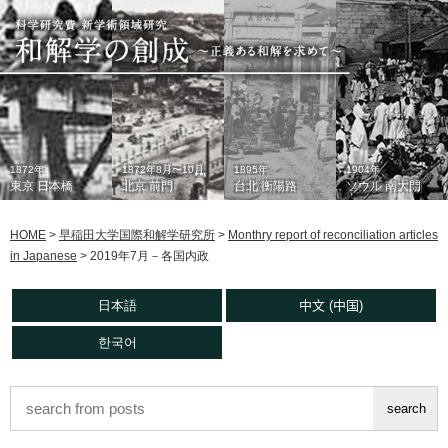
1872年
1872年8月〜10月
1895年
1904年
東京 日本橋
北京 前門
台北 衡陽路
ソウル 南大門
HOME
>
早稲田大学国際和解学研究所
>
Monthry report of reconciliation articles
in Japanese
>
2019年7月－各国内政
日本語
中文 (中国)
한국어
1933年
現在
1930年代
2006年
東京 日本橋
北京 前門
台北 衡陽路
ソウル 南大門