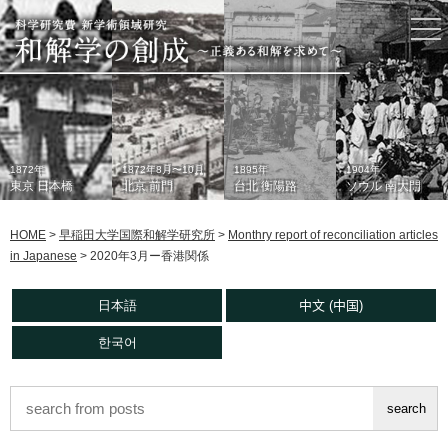
togg
nav
1872年
1872年8月〜10月
1895年
1904年
東京 日本橋
北京 前門
台北 衡陽路
ソウル 南大門
HOME
>
早稲田大学国際和解学研究所
>
Monthry report of reconciliation articles
in Japanese
>
2020年3月ー香港関係
日本語
中文 (中国)
한국어
1933年
現在
1930年代
2006年
東京 日本橋
北京 前門
台北 衡陽路
ソウル 南大門