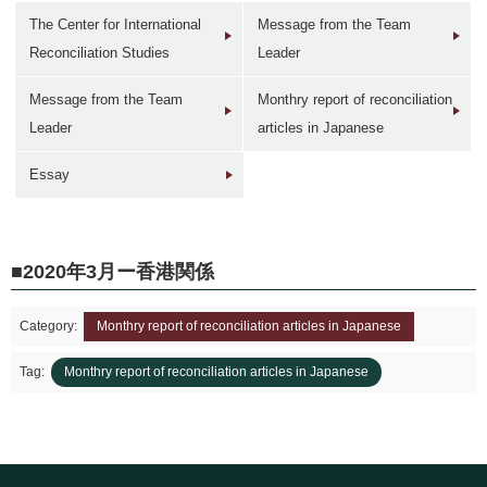
The Center for International
Message from the Team
Reconciliation Studies
Leader
Message from the Team
Monthry report of reconciliation
Leader
articles in Japanese
1946年
1949年前後
1960年代
1950年
東京 日本橋
北京 前門
台北 衡陽路
ソウル 南大門
Essay
2020年3月ー香港関係
Category:
Monthry report of reconciliation articles in Japanese
2017年
1930年代
現在
1940年代初
東京 日本橋
北京 前門
台北 衡陽路
ソウル 南大門
Tag:
Monthry report of reconciliation articles in Japanese