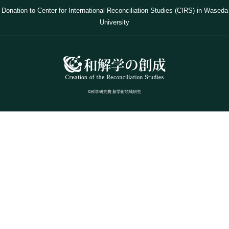
Donation to Center for International Reconciliation Studies (CIRS) in Waseda
University
©科学研究費 新学術領域研究