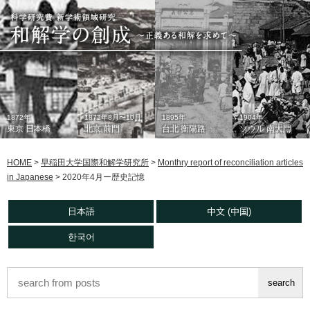
1872年
1872年8月〜10月
1895年
1904年
東京 日本橋
北京 前門
台北 衡陽路
ソウル 南大門
HOME
>
早稲田大学国際和解学研究所
>
Monthry report of reconciliation articles
in Japanese
>
2020年4月ー歴史記憶
日本語
中文 (中国)
한국어
1933年
現在
1930年代
2006年
東京 日本橋
北京 前門
台北 衡陽路
ソウル 南大門