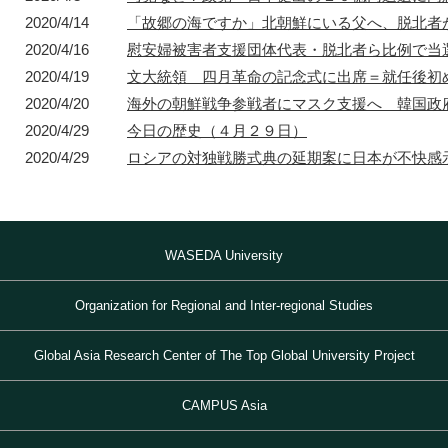
2020/4/14
「故郷の海ですか」北朝鮮にいる父へ、脱北者
2020/4/16
慰安婦被害者支援団体代表・脱北者ら比例で当
1872年
2020/4/19
1872年8月〜10月
文大統領 四月革命の記念式に出席＝就任後初
1895年
1904年
東京 日本橋
北京 前門
台北 衡陽路
ソウル 南大門
2020/4/20
海外の朝鮮戦争参戦者にマスク支援へ 韓国政
2020/4/29
今日の歴史（４月２９日）
2020/4/29
ロシアの対独戦勝式典の延期案に日本が不快感
WASEDA University
Organization for Regional and Inter-regional Studies
Global Asia Research Center of The Top Global University Project
CAMPUS Asia