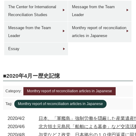
The Center for International
Message from the Team
Reconciliation Studies
Leader
Message from the Team
Monthry report of reconciliation
Leader
articles in Japanese
1946年
1949年前後
1960年代
1950年
東京 日本橋
北京 前門
台北 衡陽路
ソウル 南大門
Essay
2020年4月ー歴史記憶
Category:
Monthry report of reconciliation articles in Japanese
2017年
1930年代
現在
1940年代初
東京 日本橋
北京 前門
台北 衡陽路
ソウル 南大門
Tag:
Monthry report of reconciliation articles in Japanese
2020/4/2
日本、「軍艦島」強制労働を隠蔽した産業遺産
2020/4/6
北方領土元島民「船舶による墓参」など交流活
2020/4/8
与党など７政党 日本拠出の１０億円返還に同