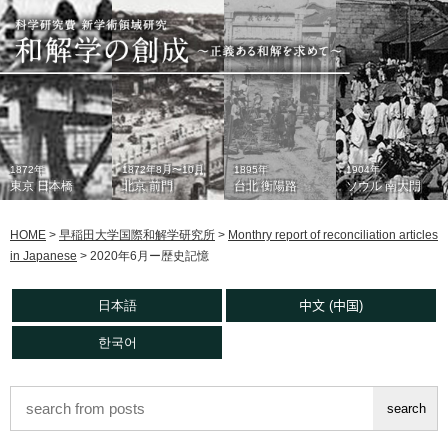
1872年
1872年8月〜10月
1895年
1904年
東京 日本橋
北京 前門
台北 衡陽路
ソウル 南大門
HOME
>
早稲田大学国際和解学研究所
>
Monthry report of reconciliation articles
in Japanese
>
2020年6月ー歴史記憶
日本語
中文 (中国)
한국어
1933年
現在
1930年代
2006年
東京 日本橋
北京 前門
台北 衡陽路
ソウル 南大門