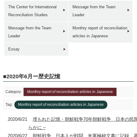
The Center for International
Message from the Team
Reconciliation Studies
Leader
Message from the Team
Monthry report of reconciliation
Leader
articles in Japanese
1946年
1949年前後
1960年代
1950年
東京 日本橋
北京 前門
台北 衡陽路
ソウル 南大門
Essay
2020年6月ー歴史記憶
Category:
Monthry report of reconciliation articles in Japanese
2017年
1930年代
現在
1940年代初
東京 日本橋
北京 前門
台北 衡陽路
ソウル 南大門
Tag:
Monthry report of reconciliation articles in Japanese
2020/6/21
埋もれた記憶・朝鮮戦争70年朝鮮戦争 日本の民
らかに –
2020/6/22
朝鮮戦争、日本人が戦闘 米軍極秘文書に記録 基