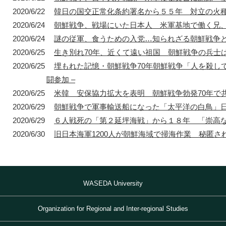
2020/6/22
韓日の国交正常化条約署名から５５年 対立の火
2020/6/24
朝鮮戦争、戦場にいた日本人 米軍基地で働く兄
1872年
2020/6/24
謎の従軍、食うための入党…知られざる朝鮮戦争
1872年8月〜10月
1895年
1904年
東京 日本橋
北京 前門
台北 衡陽路
ソウル 南大門
2020/6/25
生き別れ70年、近くて遠い祖国 朝鮮戦争の兵士
2020/6/25
埋もれた記憶・朝鮮戦争70年朝鮮戦争「人を殺し
闘参加 –
2020/6/25
米韓 安保協力拡大を表明 朝鮮戦争勃発70年で共
2020/6/29
朝鮮戦争で軍事輸送船になった「太平洋の白鳥」日本
2020/6/29
６人戦死の「第２延坪海戦」から１８年 「崇高
2020/6/30
旧日本海軍1200人が朝鮮海域で掃海作業 秘匿され
WASEDA University
Organization for Regional and Inter-regional Studies