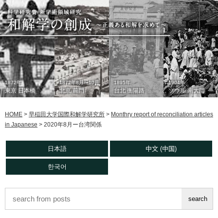
1872年
1872年8月〜10月
1895年
1904年
東京 日本橋
北京 前門
台北 衡陽路
ソウル 南大門
HOME
>
早稲田大学国際和解学研究所
>
Monthry report of reconciliation articles
in Japanese
>
2020年8月ー台湾関係
日本語
中文 (中国)
한국어
1933年
現在
1930年代
2006年
東京 日本橋
北京 前門
台北 衡陽路
ソウル 南大門