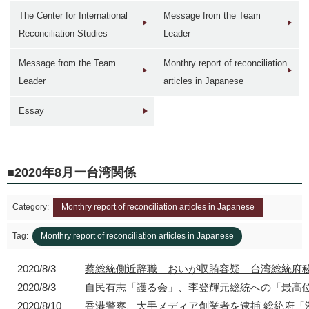
The Center for International
Message from the Team
Reconciliation Studies
Leader
Message from the Team
Monthry report of reconciliation
Leader
articles in Japanese
1946年
1949年前後
1960年代
1950年
東京 日本橋
北京 前門
台北 衡陽路
ソウル 南大門
Essay
2020年8月ー台湾関係
Category:
Monthry report of reconciliation articles in Japanese
2017年
1930年代
現在
1940年代初
東京 日本橋
北京 前門
台北 衡陽路
ソウル 南大門
Tag:
Monthry report of reconciliation articles in Japanese
2020/8/3
蔡総統側近辞職 おいが収賄容疑 台湾総統府秘
2020/8/3
自民有志「護る会」、李登輝元総統への「最高
2020/8/10
香港警察、大手メディア創業者を逮捕 総統府