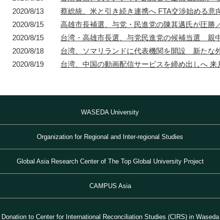
2020/8/13
蔡総統、米と引き続き連携へ FTA交渉始める意
2020/8/15
高雄市長補選、与党・民進党の陳其邁氏が圧勝
1872年
2020/8/15
1872年8月〜10月
台湾・高雄市長選、与党民進党の候補当選 親
1895年
1904年
東京 日本橋
北京 前門
台北 衡陽路
ソウル 南大門
2020/8/18
台湾、ソマリランドに代表機関を開設 新たな
2020/8/19
台湾、中国の動画配信サービスを締め出しへ 来
WASEDA University
Organization for Regional and Inter-regional Studies
Global Asia Research Center of The Top Global University Project
CAMPUS Asia
Donation to Center for International Reconciliation Studies (CIRS) in Waseda