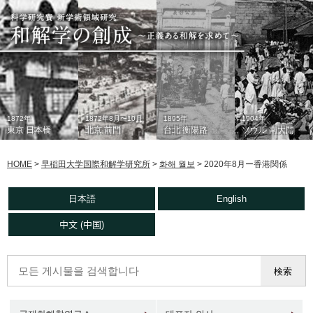
1872年
1872年8月〜10月
1895年
1904年
東京 日本橋
北京 前門
台北 衡陽路
ソウル 南大門
HOME
>
早稲田大学国際和解学研究所
>
화해 월보
>
2020年8月ー香港関係
日本語
English
中文 (中国)
1933年
現在
1930年代
2006年
東京 日本橋
北京 前門
台北 衡陽路
ソウル 南大門