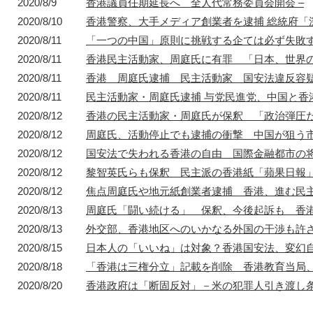
2020/8/9
香港議員任期延長へ 全人代常務委員会開会 –
2020/8/10
香港警察、大手メディア創業者を逮捕 総統府
2020/8/11
「一つの中国」原則に挑戦する企ては必ず失敗
1872年
1872年8月〜10月
1895年
1904年
2020/8/11
香港民主活動家、周庭氏に有罪 「日本、世界の
東京 日本橋
北京 前門
台北 衡陽路
ソウル 南大門
2020/8/11
香港 周庭氏逮捕 民主活動家 国安法違反容疑
2020/8/11
民主活動家・周庭氏逮捕 与党民進党、中国と
2020/8/12
香港の民主活動家・周庭氏が保釈 「政治弾圧
2020/8/12
周庭氏、活動停止でも逮捕の衝撃 中国が狙う
2020/8/12
国安法で失われる香港の自由 国際金融都市の将
2020/8/12
黎智英氏らも保釈 民主派の香港紙「蘋果日報」
2020/8/12
焦点周庭氏や地元紙創業者逮捕 香港、進む民主
2020/8/13
周庭氏「闘い続ける」 保釈、今後起訴も 香港
2020/8/13
外交部、香港地区へのいかなる外国の干渉も許
2020/8/15
日本人の「いいね」は対象？香港国安法、変幻
2020/8/18
「香港は三権分立」記載を削除 香港教育当局、
2020/8/20
香港政府は「断固反対」－米の犯罪人引き渡し条