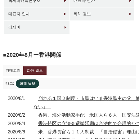
국제화해학연구소
대표자 인사
대표자 인사
화해 월보
에세이
1946年
1949年前後
1960年代
1950年
東京 日本橋
北京 前門
台北 衡陽路
ソウル 南大門
2020年8月ー香港関係
카테고리:
화해 월보
태그:
화해 월보
2020/8/1
崩れる１国２制度・市民はいま香港民主の父、
2017年
1930年代
現在
1940年代初
東京 日本橋
北京 前門
台北 衡陽路
ソウル 南大門
ない」 –
2020/8/2
香港、海外活動家手配 米国人ら６人 国安法違
2020/8/4
香港特区の立法会選挙延期は合法的で合理的か
2020/8/9
米、香港長官ら１１人制裁 「自治侵害」理由に