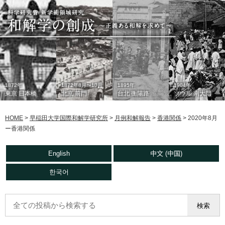
1872年
1872年8月〜10月
1895年
1904年
東京 日本橋
北京 前門
台北 衡陽路
ソウル 南大門
HOME
>
早稲田大学国際和解学研究所
>
月例和解報告
>
香港関係
>
2020年8月
ー香港関係
English
中文 (中国)
한국어
1933年
現在
1930年代
2006年
東京 日本橋
北京 前門
台北 衡陽路
ソウル 南大門