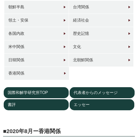
朝鮮半島
台湾関係
領土・安保
経済社会
各国内政
歴史記憶
1946年
1949年前後
1960年代
1950年
東京 日本橋
北京 前門
台北 衡陽路
ソウル 南大門
米中関係
文化
日韓関係
北朝鮮関係
香港関係
国際和解学研究所TOP
代表者からのメッセージ
2017年
1930年代
現在
1940年代初
東京 日本橋
北京 前門
台北 衡陽路
ソウル 南大門
書評
エッセー
2020年8月ー香港関係