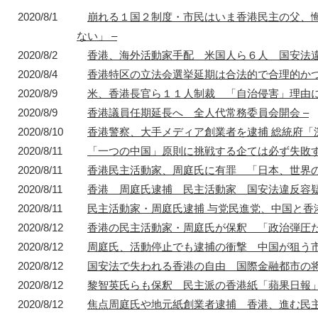
2020/8/1
崩れる１国２制度・市民はいま香港民主の父、
ない」 –
1872年
1872年8月〜10月
1895年
1904年
2020/8/2
香港、海外活動家手配 米国人ら６人 国安法違
東京 日本橋
北京 前門
台北 衡陽路
ソウル 南大門
2020/8/4
香港特区の立法会選挙延期は合法的で合理的か
2020/8/9
米、香港長官ら１１人制裁 「自治侵害」理由に
2020/8/9
香港議員任期延長へ 全人代常務委員会開会 –
2020/8/10
香港警察、大手メディア創業者を逮捕 総統府
2020/8/11
「一つの中国」原則に挑戦する企ては必ず失敗
2020/8/11
香港民主活動家、周庭氏に有罪 「日本、世界の
2020/8/11
香港 周庭氏逮捕 民主活動家 国安法違反容疑
2020/8/11
民主活動家・周庭氏逮捕 与党民進党、中国と
2020/8/12
香港の民主活動家・周庭氏が保釈 「政治弾圧
2020/8/12
周庭氏、活動停止でも逮捕の衝撃 中国が狙う
2020/8/12
国安法で失われる香港の自由 国際金融都市の将
2020/8/12
黎智英氏らも保釈 民主派の香港紙「蘋果日報」
2020/8/12
焦点周庭氏や地元紙創業者逮捕 香港、進む民主