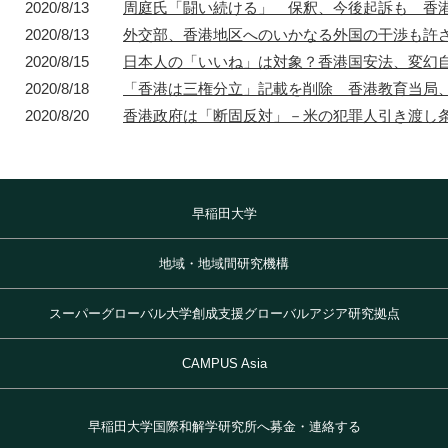
2020/8/13
周庭氏「闘い続ける」 保釈、今後起訴も 香港
2020/8/13
外交部、香港地区へのいかなる外国の干渉も許
2020/8/15
日本人の「いいね」は対象？香港国安法、変幻
2020/8/18
「香港は三権分立」記載を削除 香港教育当局、
2020/8/20
香港政府は「断固反対」－米の犯罪人引き渡し条
早稲田大学
地域・地域間研究機構
スーパーグローバル大学創成支援グローバルアジア研究拠点
CAMPUS Asia
早稲田大学国際和解学研究所へ募金・連絡する