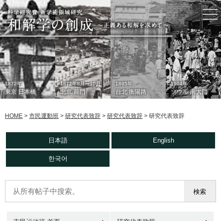
togg
nav
1872年
1872年8月〜10月
1895年
1904年
東京 日本橋
北京 前門
台北 衡陽路
ソウル 南大門
HOME
>
市民運動班
>
研究代表致辞
>
研究代表致辞
>
研究代表致辞
日本語
English
한국어
1933年
現在
1930年代
2006年
東京 日本橋
北京 前門
台北 衡陽路
ソウル 南大門