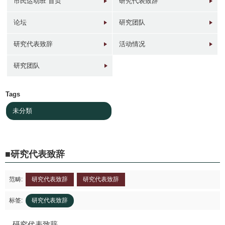
市民运动班 首页
研究代表致辞
论坛
研究团队
研究代表致辞
活动情况
1946年
1949年前後
1960年代
1950年
研究团队
東京 日本橋
北京 前門
台北 衡陽路
ソウル 南大門
Tags
未分類
研究代表致辞
2017年
1930年代
現在
1940年代初
東京 日本橋
北京 前門
台北 衡陽路
ソウル 南大門
范畴:
研究代表致辞
研究代表致辞
标签:
研究代表致辞
研究代表致辞