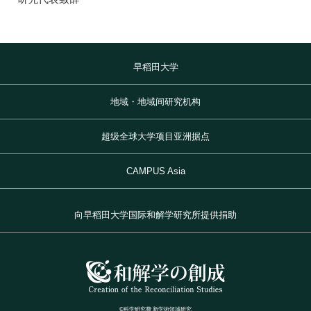
1872年
1872年8月〜10月
1895年
1904年
東京 日本橋
北京 前門
台北 衡陽路
ソウル 南大門
早稻田大学
地域・地域间研究机构
超级全球大学项目亚洲据点
CAMPUS Asia
向早稻田大学国际和解学研究所提供捐助
©科学研究費 新学術領域研究