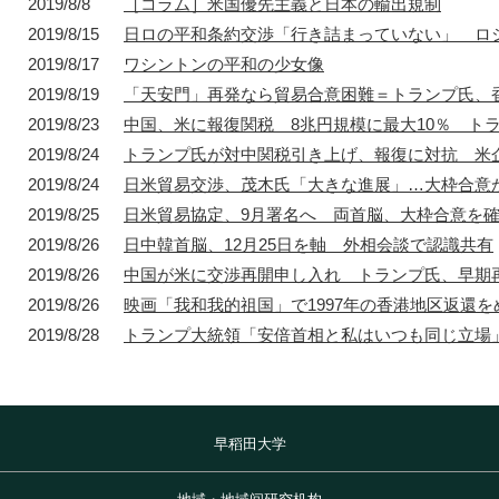
2019/8/8
［コラム］米国優先主義と日本の輸出規制
2019/8/15
日ロの平和条約交渉「行き詰まっていない」 ロ
2019/8/17
ワシントンの平和の少女像
1872年
1872年8月〜10月
1895年
1904年
2019/8/19
「天安門」再発なら貿易合意困難＝トランプ氏、
東京 日本橋
北京 前門
台北 衡陽路
ソウル 南大門
2019/8/23
中国、米に報復関税 8兆円規模に最大10％ ト
2019/8/24
トランプ氏が対中関税引き上げ、報復に対抗 米
2019/8/24
日米貿易交渉、茂木氏「大きな進展」…大枠合意
2019/8/25
日米貿易協定、9月署名へ 両首脳、大枠合意を
2019/8/26
日中韓首脳、12月25日を軸 外相会談で認識共有
2019/8/26
中国が米に交渉再開申し入れ トランプ氏、早期
2019/8/26
映画「我和我的祖国」で1997年の香港地区返還
2019/8/28
トランプ大統領「安倍首相と私はいつも同じ立場
早稻田大学