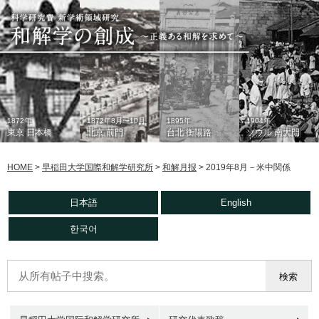
1872年
1872年8月〜10月
1895年
1904年
東京 日本橋
北京 前門
台北 衡陽路
ソウル 南大門
HOME
>
早稲田大学国際和解学研究所
>
和解月报
>
2019年8月－米中関係
日本語
English
한국어
1933年
現在
1930年代
2006年
東京 日本橋
北京 前門
台北 衡陽路
ソウル 南大門