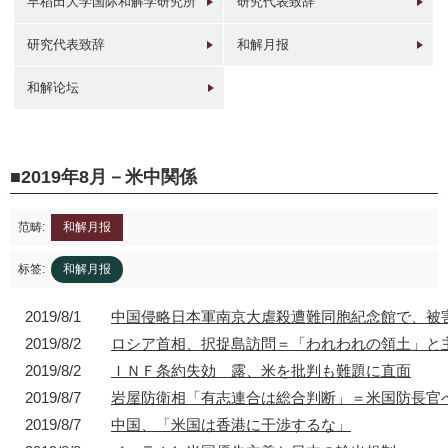
早稻田大学国际和解学研究所
研究代表致辞
研究代表致辞
和解月报
和解论坛
1946年
1949年前後
1960年代
1950年
東京 日本橋
北京 前門
台北 衡陽路
ソウル 南大門
2019年8月－米中関係
范畴:
和解月报
标签:
和解月报
2019/8/1
中国侵略日本軍南京大虐殺遭難同胞紀念館で、被
2017年
1930年代
現在
1940年代初
東京 日本橋
北京 前門
台北 衡陽路
ソウル 南大門
2019/8/2
ロシア首相、択捉島訪問＝「われわれの領土」と
2019/8/2
ＩＮＦ条約失効 露、米を批判も難題に直面
2019/8/7
岩屋防衛相「有志連合は総合判断」＝米国防長官
2019/8/7
中国、「米国は香港に干渉するな」