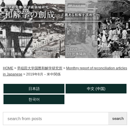
1872年
1872年8月〜10月
1895年
1904年
東京 日本橋
北京 前門
台北 衡陽路
ソウル 南大門
HOME
>
早稲田大学国際和解学研究所
>
Monthry report of reconciliation articles
in Japanese
>
2019年8月－米中関係
日本語
中文 (中国)
한국어
1933年
現在
1930年代
2006年
東京 日本橋
北京 前門
台北 衡陽路
ソウル 南大門