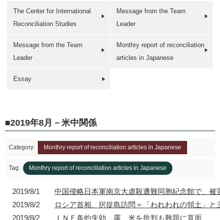
The Center for International
Message from the Team
Reconciliation Studies
Leader
Message from the Team
Monthry report of reconciliation
Leader
articles in Japanese
1946年
1949年前後
1960年代
1950年
東京 日本橋
北京 前門
台北 衡陽路
ソウル 南大門
Essay
2019年8月－米中関係
Category:
Monthry report of reconciliation articles in Japanese
2017年
1930年代
現在
1940年代初
東京 日本橋
北京 前門
台北 衡陽路
ソウル 南大門
Tag:
Monthry report of reconciliation articles in Japanese
2019/8/1
中国侵略日本軍南京大虐殺遭難同胞紀念館で、被
2019/8/2
ロシア首相、択捉島訪問＝「われわれの領土」と
2019/8/2
ＩＮＦ条約失効 露、米を批判も難題に直面