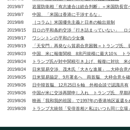
2019/8/7
岩屋防衛相「有志連合は総合判断」＝米国防長官
2019/8/7
中国、「米国は香港に干渉するな」
1872年
2019/8/8
［コラム］米国優先主義と日本の輸出規制
1872年8月〜10月
1895年
1904年
東京 日本橋
北京 前門
台北 衡陽路
ソウル 南大門
2019/8/15
日ロの平和条約交渉「行き詰まっていない」 ロ
2019/8/17
ワシントンの平和の少女像
2019/8/19
「天安門」再発なら貿易合意困難＝トランプ氏、
2019/8/23
中国、米に報復関税 8兆円規模に最大10％ ト
2019/8/24
トランプ氏が対中関税引き上げ、報復に対抗 米
2019/8/24
日米貿易交渉、茂木氏「大きな進展」…大枠合意
2019/8/25
日米貿易協定、9月署名へ 両首脳、大枠合意を
2019/8/26
日中韓首脳、12月25日を軸 外相会談で認識共有
2019/8/26
中国が米に交渉再開申し入れ トランプ氏、早期
2019/8/26
映画「我和我的祖国」で1997年の香港地区返還
2019/8/28
トランプ大統領「安倍首相と私はいつも同じ立場