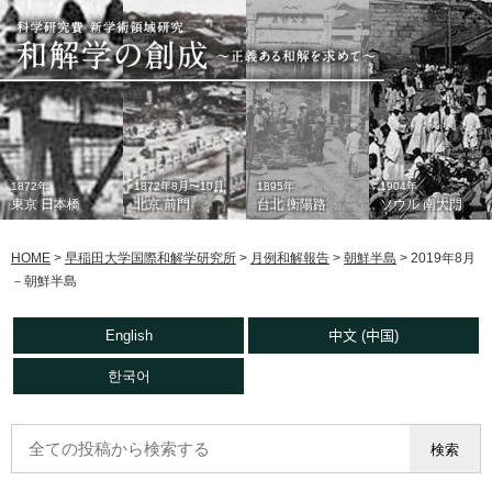
1872年
1872年8月〜10月
1895年
1904年
東京 日本橋
北京 前門
台北 衡陽路
ソウル 南大門
HOME
>
早稲田大学国際和解学研究所
>
月例和解報告
>
朝鮮半島
>
2019年8月
－朝鮮半島
English
中文 (中国)
한국어
1933年
現在
1930年代
2006年
東京 日本橋
北京 前門
台北 衡陽路
ソウル 南大門