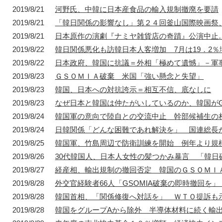
2019/8/21
河野氏、中韓に日本産食品の輸入規制撤廃を要請
2019/8/21
「韓日関係の影響なし」第２４回釜山国際映画祭
2019/8/21
日本原作の演劇『ナミヤ雑貨店の奇蹟』公演中止
2019/8/22
韓日関係悪化も訪韓日本人客増加 7月は19．2％
2019/8/22
日本政府、韓国に抗議＝外相「極めて遺憾」－軍
2019/8/23
ＧＳＯＭＩＡ破棄 米国「強い懸念と失望」
2019/8/23
韓国、日本への対抗誇示＝相互不信、底なしに
2019/8/23
なぜ日本と韓国は仲たがいしているのか、韓国がGS
2019/8/24
韓国軍の意向で陸自との交流中止 幹部候補生の
2019/8/24
日韓関係「どんな困難であれ解決を」 国連総長
2019/8/25
韓国軍、竹島周辺で防衛訓練を開始 例年より規
2019/8/26
30代韓国人、日本人女性の髪つかみ暴言 「韓日
2019/8/27
経産相、輸出規制の撤回否定 韓国のＧＳＯＭＩ
2019/8/28
外交官経験者66人「GSOMIA破棄の即時撤回を」
2019/8/28
韓国首相、「関係修復へ対話を」 ＷＴＯ提訴も
2019/8/28
韓国をグループAから除外 半導体材料に続く輸出