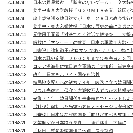
2019/8/8
日本の貿易報復 「勝者のないゲーム」＝文大統
2019/8/8
姜尚中東京大学教授「ＧＳＯＭＩＡ破棄、韓国が
2019/8/8
輸出規制巡る韓日対立が一息 ２８日の政令施行
2019/8/8
姜尚中・東大名誉教授「日本は歴史の前に謙虚に
2019/8/11
元徴用工問題「対決でなく対話で解決を」 支援
2019/8/11
解放に「マンセー」の歓喜 日本の軍歌１人歌っ
2019/8/11
［書評］強制徴用が“ロマン”であったという本に
2019/8/12
日本の戦犯企業、２０００年までは被害者と３回
2019/8/13
ロシア沿海州に抗日独立運動の「大御所」崔在亨
2019/8/13
政府、日本をホワイト国から除外
2019/8/14
植民地支配からの解放７４年 岐路に立つ韓日関
2019/8/15
ソウル光復節、保守と左派数万人ずつが大規模デ
2019/8/15
光復７４年、韓日関係を未来志向でリセットしよ
2019/8/16
【社説】節制した光復節対日メッセージ…安倍政
2019/8/19
［寄稿］日本はなぜ韓国を「取り戻すべき故郷」
2019/8/20
大韓航空が日本路線見直し 運航休止、大幅に
2019/8/20
「反日」懸念を韓国側に伝達 局長協議