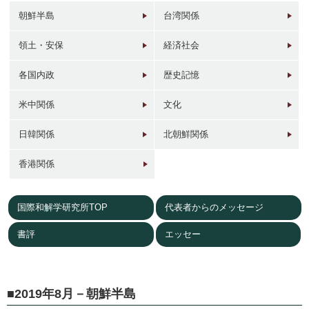
朝鮮半島
台湾関係
領土・安保
経済社会
各国内政
歴史記憶
1946年
1949年前後
1960年代
1950年
東京 日本橋
北京 前門
台北 衡陽路
ソウル 南大門
米中関係
文化
日韓関係
北朝鮮関係
香港関係
国際和解学研究所TOP
代表者からのメッセージ
2017年
1930年代
現在
1940年代初
東京 日本橋
北京 前門
台北 衡陽路
ソウル 南大門
書評
エッセー
2019年8月－朝鮮半島