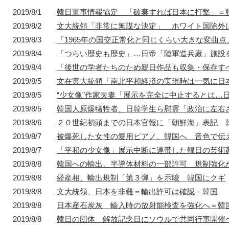
2019/8/1
韓日軍事情報協定 「破棄すれば日本に打撃」＝
2019/8/2
文大統領「非常に無謀な決定」 ホワイト国除外
1872年
1872年8月〜10月
1895年
1904年
2019/8/3
「1965年の国交正常化と同じくらい大きな変曲
東京 日本橋
北京 前門
台北 衡陽路
ソウル 南大門
2019/8/4
「つらい歴史も歴史」…日帝「陸軍造兵廠」施設
2019/8/4
「後世の学者たちのため親日作品も収集・保存す
2019/8/5
文在寅大統領「南北平和経済の実現時は一気に日
2019/8/5
“少女像”作家夫妻「展示を完全に中止するとは…
2019/8/5
韓国人原爆犠牲者、日韓学生ら慰霊「政治に左右
2019/8/6
２０世紀初頭までの日本官報に「朝鮮海」表記 
2019/8/7
被爆死した女性の愛用ピアノ、韓国へ 音色で伝
2019/8/7
「平和の少女像」展示中断に連帯した韓日の芸術
2019/8/8
韓国への輸出、半導体材料の一部許可 規制強化
2019/8/8
経産相、輸出規制「第３弾」を示唆 韓国にクギ
2019/8/8
文大統領、日本を非難＝輸出許可は確認－韓国
2019/8/8
日本産石炭灰 輸入時の放射能検査を強化へ＝韓
2019/8/8
韓日の団体 解放記念日にソウルで共同行事開催