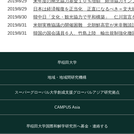
2019/8/29
来年度の南北協力基金１０％増額 経済協力イン
2019/8/29
日本は経済報復を正当化 正直になるべき＝文大
2019/8/30
韓中日「文化・観光協力で平和構築」 仁川宣言
2019/8/31
米朝実務協議の開催困難 北朝鮮高官が米非難談
2019/8/31
韓国の国会議員６人、竹島上陸 輸出規制強化撤
早稲田大学
地域・地域間研究機構
スーパーグローバル大学創成支援グローバルアジア研究拠点
CAMPUS Asia
早稲田大学国際和解学研究所へ募金・連絡する