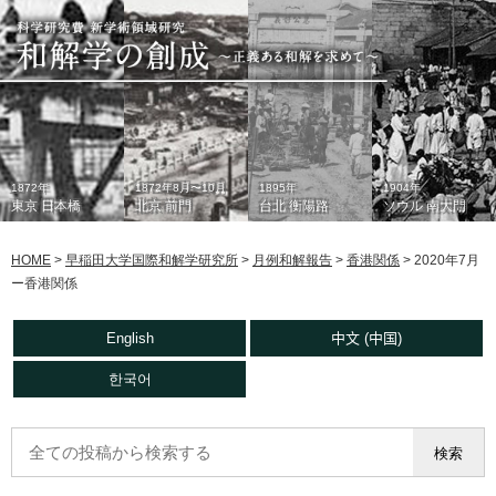
1872年
1872年8月〜10月
1895年
1904年
東京 日本橋
北京 前門
台北 衡陽路
ソウル 南大門
HOME
>
早稲田大学国際和解学研究所
>
月例和解報告
>
香港関係
>
2020年7月
ー香港関係
English
中文 (中国)
한국어
1933年
現在
1930年代
2006年
東京 日本橋
北京 前門
台北 衡陽路
ソウル 南大門