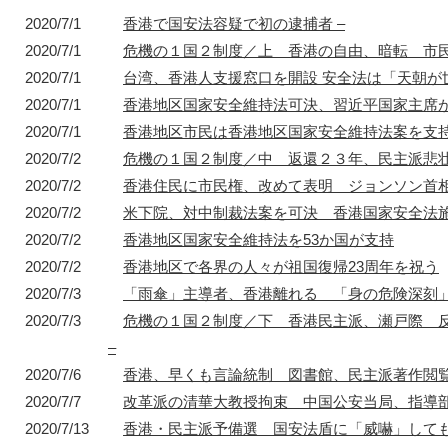
2020/7/1
香港で国安法容疑で初の逮捕者 –
2020/7/1
危機の１国２制度／上 香港の自由、暗転 市民
1872年
1872年8月〜10月
1895年
1904年
2020/7/1
台湾、香港人支援窓口を開設 安全法は「天朝
東京 日本橋
北京 前門
台北 衡陽路
ソウル 南大門
2020/7/1
香港地区国家安全維持法可決、習近平国家主席
2020/7/1
香港地区市民は香港地区国家安全維持法案を支
2020/7/2
危機の１国２制度／中 返還２３年、民主派悲壮
2020/7/2
香港住民に市民権、改めて表明 ジョンソン首相
2020/7/2
米下院、対中制裁法案を可決 香港国家安全法施
2020/7/2
香港地区国家安全維持法を53か国が支持
2020/7/2
香港地区で各界の人々が祖国復帰23周年を祝う
2020/7/3
「雨傘」主導者、香港離れる 「身の危険深刻」
2020/7/3
危機の１国２制度／下 香港民主派、瀬戸際 
–
2020/7/6
香港、早くも言論統制 図書館、民主派著作閲覧
2020/7/7
改革派の清華大教授拘束 中国公安当局、指導部
2020/7/13
香港・民主派予備選 国安法盾に「威嚇」しても6