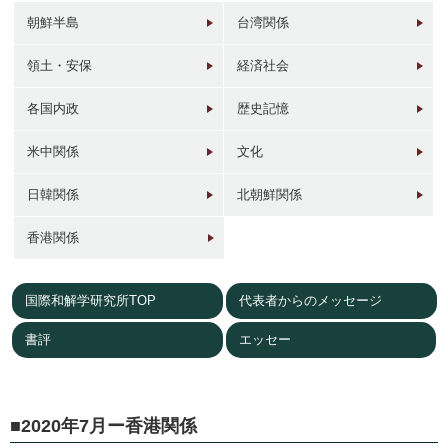
朝鮮半島
台湾関係
領土・安保
経済社会
各国内政
歴史記憶
1946年
1949年前後
1960年代
1950年
東京 日本橋
北京 前門
台北 衡陽路
ソウル 南大門
米中関係
文化
日韓関係
北朝鮮関係
香港関係
国際和解学研究所TOP
代表者からのメッセージ
2017年
1930年代
現在
1940年代初
東京 日本橋
北京 前門
台北 衡陽路
ソウル 南大門
書評
エッセー
2020年7月ー香港関係