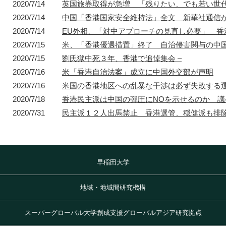
2020/7/14
英国旅券取得が急増 「残りたい、でも若い世代
2020/7/14
中国「香港国家安全維持法」全文 新華社通信が
2020/7/14
EU外相、「対中アプローチの見直し必要」 香
2020/7/15
米、「香港優遇措置」終了 自治侵害関与の中国
2020/7/15
劉氏獄中死３年、香港で追悼集会 –
2020/7/16
米「香港自治法案」成立に中国外交部が声明
2020/7/16
米国の香港地区への乱暴な干渉は必ず失敗する
2020/7/18
香港民主派は中国の弾圧にNOを示せるのか 議
2020/7/31
民主派１２人出馬禁止 香港選管、穏健派も排除
早稲田大学
地域・地域間研究機構
スーパーグローバル大学創成支援グローバルアジア研究拠点