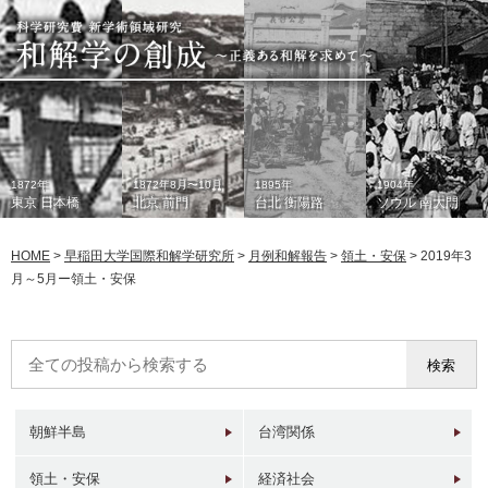
1872年
1872年8月〜10月
1895年
1904年
東京 日本橋
北京 前門
台北 衡陽路
ソウル 南大門
HOME
>
早稲田大学国際和解学研究所
>
月例和解報告
>
領土・安保
>
2019年3
月～5月ー領土・安保
1933年
現在
1930年代
2006年
東京 日本橋
北京 前門
台北 衡陽路
ソウル 南大門
朝鮮半島
台湾関係
領土・安保
経済社会