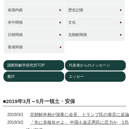
各国内政
歴史記憶
米中関係
文化
日韓関係
北朝鮮関係
1946年
1949年前後
1960年代
1950年
東京 日本橋
北京 前門
台北 衡陽路
ソウル 南大門
香港関係
国際和解学研究所TOP
代表者からのメッセージ
書評
エッセー
2017年
1930年代
現在
1940年代初
東京 日本橋
北京 前門
台北 衡陽路
ソウル 南大門
2019年3月～5月ー領土・安保
2019/3/1
北朝鮮外相が深夜に会見、トランプ氏の発言に反
2019/3/2
「先に非核化せよ」 中国も金正恩氏に圧力か 1