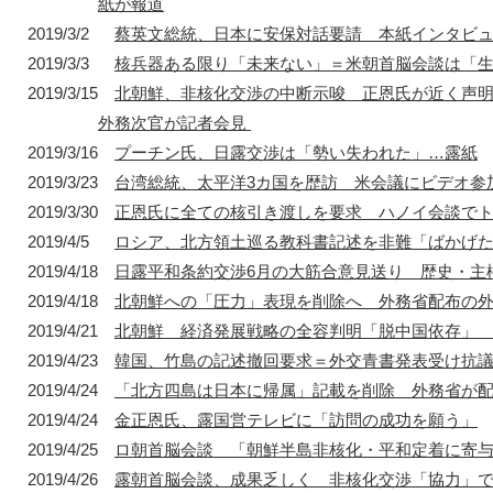
紙が報道
2019/3/2
蔡英文総統、日本に安保対話要請 本紙インタビ
2019/3/3
核兵器ある限り「未来ない」＝米朝首脳会談は「
1872年
1872年8月〜10月
1895年
1904年
2019/3/15
北朝鮮、非核化交渉の中断示唆 正恩氏が近く声
東京 日本橋
北京 前門
台北 衡陽路
ソウル 南大門
外務次官が記者会見
2019/3/16
プーチン氏、日露交渉は「勢い失われた」…露紙
2019/3/23
台湾総統、太平洋3カ国を歴訪 米会議にビデオ参
2019/3/30
正恩氏に全ての核引き渡しを要求 ハノイ会談で
2019/4/5
ロシア、北方領土巡る教科書記述を非難「ばかげ
2019/4/18
日露平和条約交渉6月の大筋合意見送り 歴史・主
2019/4/18
北朝鮮への「圧力」表現を削除へ 外務省配布の
2019/4/21
北朝鮮 経済発展戦略の全容判明「脱中国依存」
2019/4/23
韓国、竹島の記述撤回要求＝外交青書発表受け抗
2019/4/24
「北方四島は日本に帰属」記載を削除 外務省が
2019/4/24
金正恩氏、露国営テレビに「訪問の成功を願う」
2019/4/25
ロ朝首脳会談 「朝鮮半島非核化・平和定着に寄
2019/4/26
露朝首脳会談、成果乏しく 非核化交渉「協力」