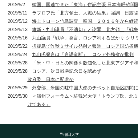
2019/5/2
韓国、国連でまた「東海」併記主張 日本海呼称問
2019/5/11
ラブロフ氏「北方領土、大戦の結果」強調 日露
2019/5/12
海上ドローン竹島調査 韓国、２０１６年から継
2019/5/13
維新・丸山議員「不適切」と謝罪 北方領土「戦
2019/5/16
丸山議員「戦争」発言、ロシア利するばかり クリ
2019/5/22
択捉島で昨秋ミサイル発射と報道 ロシア国防省
2019/5/24
丸山氏発言は「言語道断」 ロシア外務省が批判
2019/5/28
「米・中・日との関係を数値化した北東アジア平
2019/5/28
ロシア、対日戦勝記念日を認めず
政府委、日本に配慮か
2019/5/29
外交部、米国の駐中国大使のチベット自治区訪問
2019/5/30
＜済州フォーラム＞駐韓米大使「トランプ氏、北
けてある」
早稲田大学