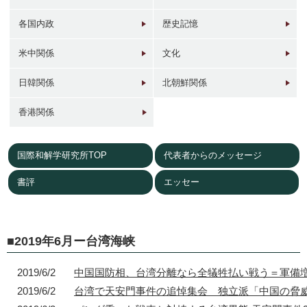
各国内政
歴史記憶
米中関係
文化
日韓関係
北朝鮮関係
1946年
1949年前後
1960年代
1950年
東京 日本橋
北京 前門
台北 衡陽路
ソウル 南大門
香港関係
国際和解学研究所TOP
代表者からのメッセージ
書評
エッセー
2017年
1930年代
現在
1940年代初
東京 日本橋
北京 前門
台北 衡陽路
ソウル 南大門
2019年6月ー台湾海峡
2019/6/2
中国国防相、台湾分離なら全犠牲払い戦う＝軍備
2019/6/2
台湾で天安門事件の追悼集会 独立派「中国の脅