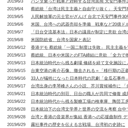
2019/6/3
パンダ乗った戦車と対峙する台湾黒熊 天安門事件
2019/6/4
蔡総統「台湾は民主主義と自由守り抜く」 天安門事
2019/6/5
人民解放軍の元士官がざんげ 台北で天安門事件30
1872年
1872年8月〜10月
1895年
1904年
2019/6/6
米国、台湾への武器売却を準備 戦車など20億ド
東京 日本橋
北京 前門
台北 衡陽路
ソウル 南大門
2019/6/7
「日台交流基本法」日本の議員が制定に意欲 台湾
2019/6/8
米国防総省、台湾を国家と表記
2019/6/12
香港デモ 蔡総統「一国二制度は失敗」 民主主義
2019/6/13
蔡総統、日本や米国とのFTA締結に意欲 「全力で
2019/6/13
日本統治時代から残る劇場 修繕を経て文化施設に
2019/6/15
台東空港の蒋介石像、撤去される＝「移行期の正
2019/6/16
33人が犠牲になった日本時代の悲劇「金瓜石事件
2019/6/17
台湾出身の李琴峰さんの小説、芥川賞候補作に 「
2019/6/21
日本統治時代の別荘、日台の職人が共同で修復 成
2019/6/22
日本統治時代から残る製糖工場の検車庫、陶芸工
2019/6/28
日本統治下の台湾文学界と世界の交流を考察 台中
2019/6/28
台湾と香港の音楽界が集結 香港への応援曲制作 
2019/6/29
霧社事件の歴史を伝える古戦場、台湾初の史跡に