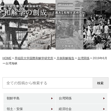
1872年
1872年8月〜10月
1895年
1904年
東京 日本橋
北京 前門
台北 衡陽路
ソウル 南大門
HOME
>
早稲田大学国際和解学研究所
>
月例和解報告
>
台湾関係
>
2019年6月
ー台湾海峡
1933年
現在
1930年代
2006年
東京 日本橋
北京 前門
台北 衡陽路
ソウル 南大門
朝鮮半島
台湾関係
領土・安保
経済社会