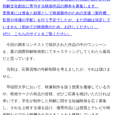
和解文化創出に寄与する映画作品の脚本を募集します。
受賞者には賞金と副賞として映画製作のための支援（製作費、
1872年
1872年8月〜10月
1895年
1904年
監督や俳優の手配）を行う予定でしたが、まだ詳細は決定して
東京 日本橋
北京 前門
台北 衡陽路
ソウル 南大門
いません（初めての映画祭のため、お許しください）。
ぜひ、こちらのサイトをご覧ください。
今回の脚本コンテストで採択された作品の中のワンシーン
を、夏の国際和解映画祭にてキャスティングしてくれたら最高
だと思っています。
当初は、応募資格の年齢制限を考えましたが、それは儲けま
せん。
早稲田大学において、映像制作を扱う授業を履修している方
や、映画サークの有志の皆様、ぜひご応募を検討いただければ
幸いです。学生が制作した和解に関する短編映画を広く募集
し、それを上映する場を設け、優秀作品には授賞とテレビや映
画館などでの上映機会を与えることをも構想しています。