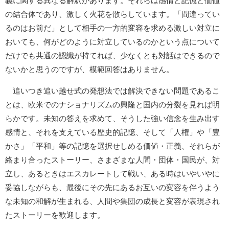
義に関する異なる解釈があります。それらは感情と記憶と価値
の結合体であり、激しく火花を散らしています。「間違ってい
るのはお前だ」として相手の一方的変容を求める激しい対立に
おいても、何がどのように対立しているのかという点について
だけでも共通の認識が持てれば、少なくとも対話はできるので
ないかと思うのですが、模範回答はありません。
追いつき追い越せ式の発想法では解決できない問題であるこ
とは、欧米でのナショナリズムの興隆と国内の分裂を見れば明
らかです。未知の答えを求めて、そうした強い信念を生み出す
感情と、それを支えている歴史的記憶、そして「人権」や「豊
かさ」「平和」等の記憶を選択せしめる価値・正義、それらが
絡まり合ったストーリー、さまざまな人間・団体・国民が、対
立し、あるときはエスカレートして戦い、ある時はいやいやに
妥協しながらも、最後にその先にあるお互いの変容を伴うよう
な未知の和解が生まれる、人間や集団の成長と変容が表現され
たストーリーを歓迎します。