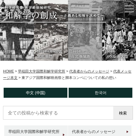
togg
nav
1872年
1872年8月〜10月
1895年
1904年
東京 日本橋
北京 前門
台北 衡陽路
ソウル 南大門
HOME
>
早稲田大学国際和解学研究所
>
代表者からのメッセージ
>
代表メッセ
ージ本文
>
東アジア国際和解映画祭と脚本コンペについての私の想い
中文 (中国)
한국어
1933年
現在
1930年代
2006年
東京 日本橋
北京 前門
台北 衡陽路
ソウル 南大門
早稲田大学国際和解学研究所
代表者からのメッセージ