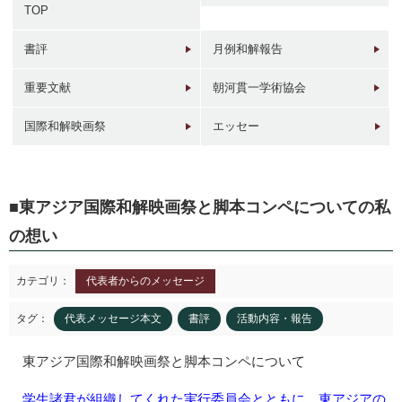
TOP
書評
月例和解報告
重要文献
朝河貫一学術協会
1946年
1949年前後
1960年代
1950年
東京 日本橋
北京 前門
台北 衡陽路
ソウル 南大門
国際和解映画祭
エッセー
東アジア国際和解映画祭と脚本コンペについての私
の想い
カテゴリ：
代表者からのメッセージ
2017年
1930年代
現在
1940年代初
東京 日本橋
北京 前門
台北 衡陽路
ソウル 南大門
タグ：
代表メッセージ本文
書評
活動内容・報告
東アジア国際和解映画祭と脚本コンペについて
学生諸君が組織してくれた実行委員会とともに、東アジアの