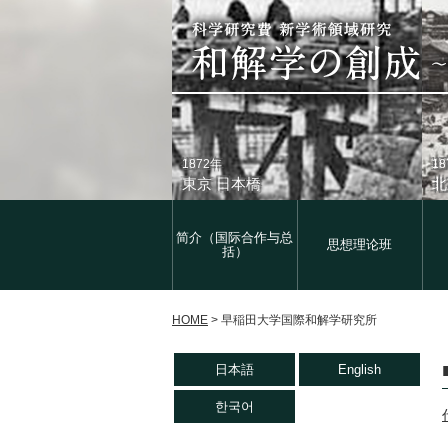
1872年
1
東京 日本橋
北
简介（国际合作与总
思想理论班
括）
HOME
>
早稲田大学国際和解学研究所
1933年
現
日本語
English
東京 日本橋
北
한국어