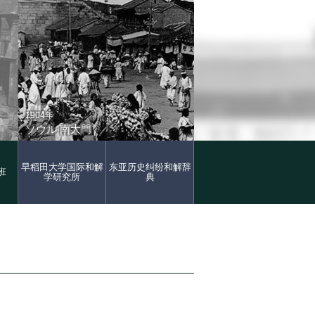
1904年
ソウル 南大門
早稻田大学国际和解
东亚历史纠纷和解辞
班
学研究所
典
2006年
ソウル 南大門