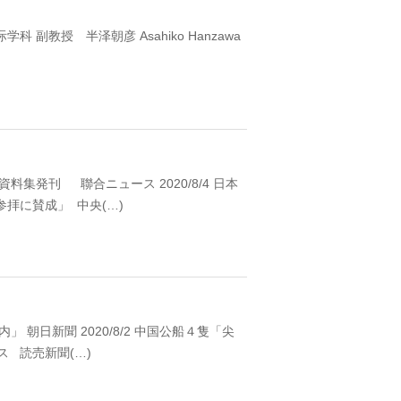
国际学部国际学科 副教授 半泽朝彦 Asahiko Hanzawa
1950年
ソウル 南大門
料集発刊 聯合ニュース 2020/8/4 日本
拝に賛成」 中央(…)
1940年代初
ソウル 南大門
 朝日新聞 2020/8/2 中国公船４隻「尖
 読売新聞(…)