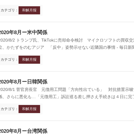
カテゴリ：
和解月报
2020年8月ー米中関係
2020/8/2 トランプ氏、TikTokに売却命令検討 マイクロソフトの買収交渉か
立、かたずをのむアジア 「反中」姿勢示せない近隣国の事情 - 毎日新聞 
カテゴリ：
和解月报
2020年8月ー日韓関係
2020/8/1 菅官房長官 元徴用工問題「方向性出ている」 対抗措置示唆で韓国
係、さらに悪化も…「元徴用工」訴訟巡る差し押さえ手続きは４日に完了 
カテゴリ：
和解月报
2020年8月ー台湾関係