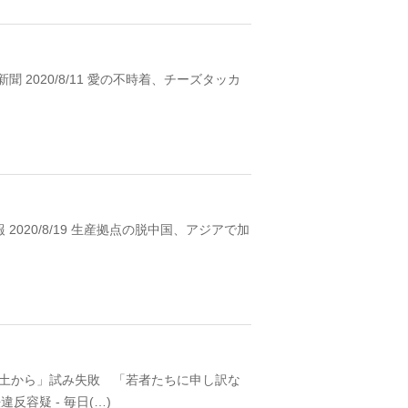
1904年
ソウル 南大門
聞 2020/8/11 愛の不時着、チーズタッカ
 2020/8/19 生産拠点の脱中国、アジアで加
ず本土から」試み失敗 「若者たちに申し訳な
違反容疑 - 毎日(…)