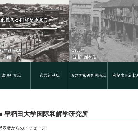
872年8月〜10月
1895年
京 前門
台北 衡陽路
政治外交班
市民运动班
历史学家研究网络班
和解文化记忆
在
1930年代
早稻田大学国际和解学研究所
京 前門
台北 衡陽路
代表者からのメッセージ