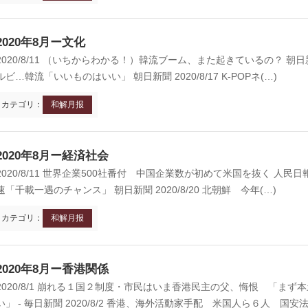
2020年8月ー文化
872年8月〜10月
1895年
京 前門
台北 衡陽路
2020/8/11 （いちからわかる！）韓流ブーム、また起きているの？ 朝日新
ルビ…韓流「いいものはいい」 朝日新聞 2020/8/17 K-POPネ(…)
カテゴリ：
和解月报
2020年8月ー経済社会
2020/8/11 世界企業500社番付 中国企業数が初めて米国を抜く 人民日報
速「千載一遇のチャンス」 朝日新聞 2020/8/20 北朝鮮 今年(…)
カテゴリ：
和解月报
2020年8月ー香港関係
2020/8/1 崩れる１国２制度・市民はいま香港民主の父、悔恨 「ま
い」 - 毎日新聞 2020/8/2 香港、海外活動家手配 米国人ら６人 国安法