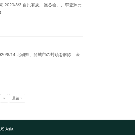
 2020/8/3 自民有志「護る会」、李登輝元
)
020/8/14 北朝鮮、開城市の封鎖を解除 金
»
最後 »
S Asia