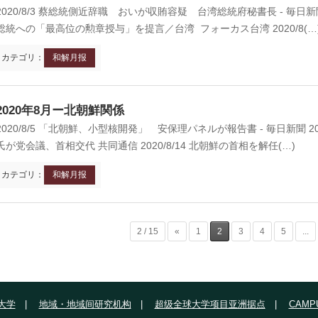
2020/8/3 蔡総統側近辞職 おいが収賄容疑 台湾総統府秘書長 - 毎日新聞
総統への「最高位の勲章授与」を提言／台湾 フォーカス台湾 2020/8(…
カテゴリ：
和解月报
2020年8月ー北朝鮮関係
2020/8/5 「北朝鮮、小型核開発」 安保理パネルが報告書 - 毎日新聞 2
氏が党会議、首相交代 共同通信 2020/8/14 北朝鮮の首相を解任(…)
カテゴリ：
和解月报
2 / 15
«
1
2
3
4
5
...
大学
地域・地域间研究机构
超级全球大学项目亚洲据点
CAMPU