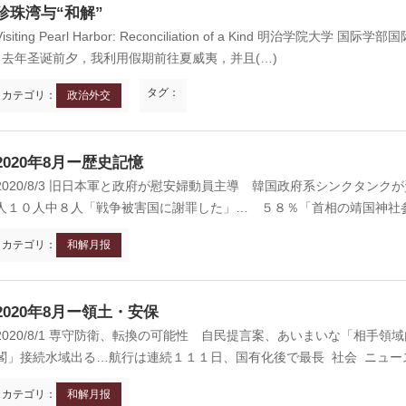
珍珠湾与“和解”
Visiting Pearl Harbor: Reconciliation of a Kind 明治学院大学 
去年圣诞前夕，我利用假期前往夏威夷，并且(…)
タグ：
カテゴリ：
政治外交
949年前後
1960年代
京 前門
台北 衡陽路
2020年8月ー歴史記憶
2020/8/3 旧日本軍と政府が慰安婦動員主導 韓国政府系シンクタンクが資
人１０人中８人「戦争被害国に謝罪した」… ５８％「首相の靖国神社参
カテゴリ：
和解月报
930年代
現在
京 前門
台北 衡陽路
2020年8月ー領土・安保
2020/8/1 専守防衛、転換の可能性 自民提言案、あいまいな「相手領域内」
閣」接続水域出る…航行は連続１１１日、国有化後で最長 社会 ニュース
カテゴリ：
和解月报