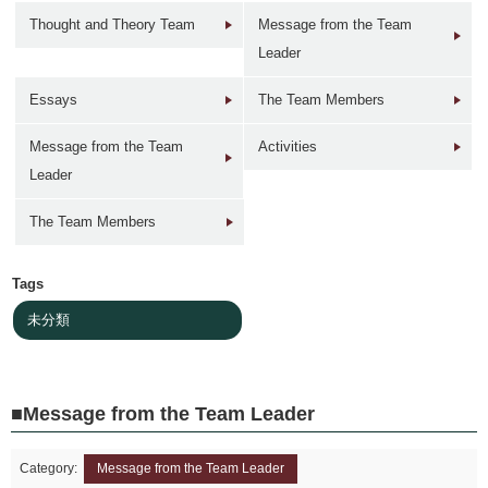
Thought and Theory Team
Message from the Team
Leader
Essays
The Team Members
1946年
1949年前後
1960年代
1950年
Message from the Team
Activities
東京 日本橋
北京 前門
台北 衡陽路
ソウル 南大門
Leader
The Team Members
Tags
未分類
2017年
1930年代
現在
1940年代初
東京 日本橋
北京 前門
台北 衡陽路
ソウル 南大門
Message from the Team Leader
Category:
Message from the Team Leader