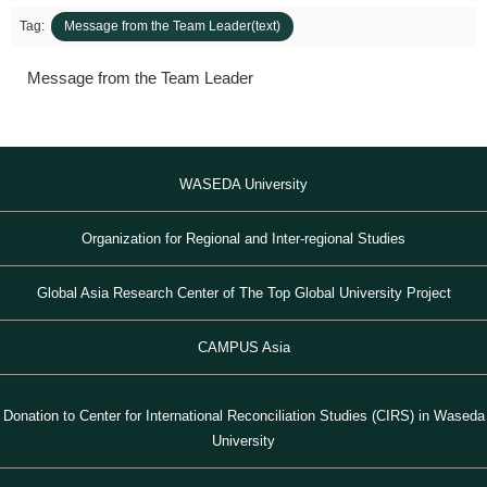
Tag:
Message from the Team Leader(text)
Message from the Team Leader
1872年
1872年8月〜10月
1895年
1904年
東京 日本橋
北京 前門
台北 衡陽路
ソウル 南大門
WASEDA University
Organization for Regional and Inter-regional Studies
Global Asia Research Center of The Top Global University Project
CAMPUS Asia
Donation to Center for International Reconciliation Studies (CIRS) in Waseda
University