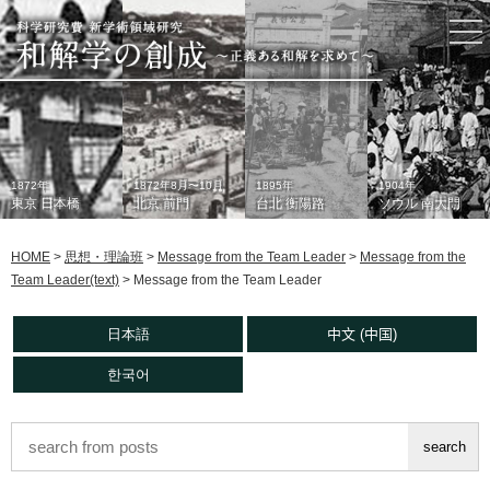
togg
nav
1872年
1872年8月〜10月
1895年
1904年
東京 日本橋
北京 前門
台北 衡陽路
ソウル 南大門
HOME
>
思想・理論班
>
Message from the Team Leader
>
Message from the
Team Leader(text)
>
Message from the Team Leader
日本語
中文 (中国)
한국어
1933年
現在
1930年代
2006年
東京 日本橋
北京 前門
台北 衡陽路
ソウル 南大門