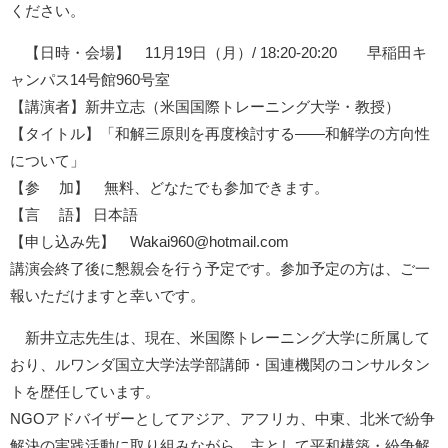
ください。
【日時・会場】 11月19日（月）/ 18:20-20:20 早稲田キ
1872年
1872年8月〜10月
1895年
1904年
ャンパス14号館960号室
東京 日本橋
北京 前門
台北 衡陽路
ソウル 南大門
【講演者】新井立志（米国国際トレーニング大学・教授）
【タイトル】「和解三原則を再度検討する――和解学の方向性
について」
【参 加】 無料、どなたでも参加できます。
【言 語】 日本語
【申し込み先】 Wakai960@hotmail.com
講演会終了後に懇親会を行う予定です。参加予定の方は、ご一
報いただけますと幸いです。
新井立志先生は、現在、米国際トレーニング大学に所属して
おり、ルワンダ国立大学法学部講師・国連機関のコンサルタン
トを歴任しています。
NGOアドバイザーとしてアジア、アフリカ、中東、北米で紛争
解決の実践活動に取り組みながら、主として平和構築・紛争解