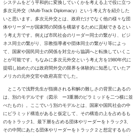
システムをどう平和的に変換していくかを考える上で役に立つ
多次元外交（Multi-Track Diplomacy）という考え方を紹介した
いと思います。多次元外交とは、政府だけでなく他の様々な団
体やリーダーが国家間の関係を構築するために貢献できるとい
う考え方です。例えば市民社会のリーダー同士の繋がり、ビジ
ネス同士の繋がり、宗教指導者や団体同士の繋がり等によっ
て、国家や国民同士の関係を対立から協調へと転換していくこ
とが可能です。ちなみに多次元外交という考え方を1980年代に
提唱し始めたのは政府間外交の限界を体験的に知悉していたア
メリカの元外交官や政府高官でした。
ところで浅野先生が指摘される和解の難しさの背景にあるの
は、別のモデルです（図示 ー3重層のピラミッドを二つ横に並
べたもの）。ここでいう別のモデルとは、国家や国民社会の中
にピラミッド構造があると仮定して、その構造の上を占めるも
のをトラック1、最下層を占める団体やリーダーをトラック3、
その中間にあたる団体やリーダーをトラック２と想定するもの