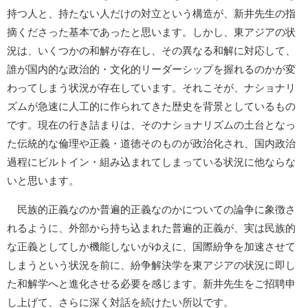
持つ人と、持たない人だけの対立という構造が、新井先生の指
摘くださった基本であったと思います。しかし、東アジアの状
況は、いくつかの和解が存在し、その異なる和解に対応して、
誰が国内的な政治的・文化的リーダーシップを握れるのかが変
わってしまう状況が存在しています。それこそが、ナショナリ
ズムが急速に人工的に作られてきた歴史を背景としているもの
です。現在の行き詰まりは、そのナショナリズムの土台となっ
た伝統的な倫理や正義・道徳そのものが政治化され、国内政治
過程にビルトイン・組み込まれてしまっている状況に他ならな
いと思います。
民族的正義なのか普遍的正義なのかについての論争に象徴さ
れるように、外部から持ち込まれた普遍的正義が、実は民族的
な正義としてしか機能しないがゆえに、国際紛争を加速させて
しまうという状況を前に、紛争解決学を東アジアの状況に即し
た和解学へと進化させる必要を感じます。新井先生をご招聘申
し上げて、さらに深く対話を続けたい所以です。