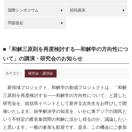
国際シンポジウム
招待講演
問題提起
1946年
1949年前後
1960年代
1950年
東京 日本橋
北京 前門
台北 衡陽路
ソウル 南大門
「和解三原則を再度検討する―和解学の方向性につ
いて」の講演・研究会のお知らせ
カテゴリ：
研究会・講演会
新領域プロジェクト、和解学の創成プロジェクトは、「和解
三原則を再度検討する――和解学の方向性について」と題した
2017年
1930年代
現在
1940年代初
東京 日本橋
北京 前門
台北 衡陽路
ソウル 南大門
研究会を、総括班イベントとして新井立志先生をお呼びして開
催いたします。紛争解決学の知見を、いかに東アジアの国民と
いう不特定の匿名集団間の和解に活かし得るのか。議論したい
と思います。一般の参加も歓迎です。是非、この機会にご参加