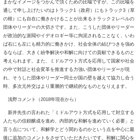
まかなイメージをつかんで頂くための比喩ですが、この比喩を
通して申し上げたいのはトラック1（政府）にもトラック3（草
の根）にも自在に働きかけることが出来るトラック２レベルの
団体やリーダーの大切さです。また、こうした団体やリーダー
が政治的な派閥やイデオロギー等に拘泥されることなく、いわ
ば右にも左にも精力的に働きかけ、社会全体の結びつきを強め
るならば、大きく紛争解決や和解に向けての貢献できるものと
考えられます。また、ミドルアウト方式を応用して国家や社会
の中で対話と社会変革を推進する力強い団体やリーダーが現
れ、そうした団体やリーダー同士が国の壁を越えて協力し合う
時、多次元外交はより重層的で継続的なものとなりえます。
浅野コメント（2018年現在から）
新井先生の言われた「ミドルアウト方式を応用して対立する
人たちの信頼醸成を進め、内部的な和解を進めていく必要」と
言う点について、和解学とどう関わるのかという点を中心に最
後に追加のコメントをさせていただきたいです。和解に関心を