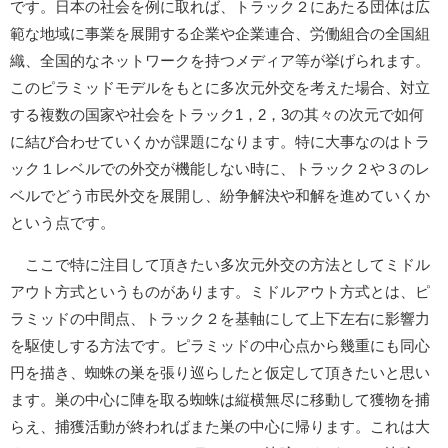
です。日本の社会を例に取れば、トラック２にあたる団体は広
範な地域に事業を展開する企業や企業連合、労働組合の全国組
織、全国的なネットワークを持つメディア等が挙げられます。
このピラミッドモデルをもとに多次元外交を考えた場合、対立
する複数の国家や社会をトラック1，2，3の其々の次元で如何
に結び合わせていくかが課題になります。特に大事なのはトラ
ック１レベルでの外交が機能しない時に、トラック２や３のレ
ベルでどう市民外交を展開し、紛争解決や和解を進めていくか
という点です。
ここで特に注目して頂きたい多次元外交の方法としてミドル
アウト方式というものがあります。ミドルアウト方式とは、ピ
ラミッドの中間点、トラック２を基軸にして上下左右に影響力
を駆使しする方法です。ピラミッドの中心点から幾重にも同心
円を描き、蜘蛛の巣を張り巡らしたと仮定して頂きたいと思い
ます。巣の中心に陣を取る蜘蛛は縦横無尽に移動して獲物を捕
らえ、捕獲活動が終わればまた巣の中心に帰ります。これは大