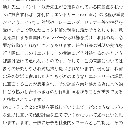
新井先生コメント：浅野先生がご指摘されている問題点を私な
りに換言すれば、如何にリエントリー（re-entry）の過程が重要
かということです。対話やトレーニング、セミナー等で啓発を
受け、そこで学んだことを和解の現場に活かそうとしても、意
見を異にする自集団のメンバーから非難を受け、和解の為に必
要な行動がとれないことがあります。紛争解決の対話や交流を
行う際に、このリエントリーの問題にどう対処するのかという
課題は避けて通れないものです。そして、この問題については
多くの研究がなされ対処法が提唱されています。例えば、和解
の為の対話に参加した人たちがどのようなリエントリーの課題
に直面することが想定され、その課題を乗り越える為に具体的
にどう協力し合うべきなのか行動計画を練ることが重要である
と指摘されています。
次にトラック２の活動を実践していく上で、どのようなモデル
を念頭に置いて活動計画を立てていくかについて述べたいと思
います。まず、一般に紛争を社会的システムとして捉え、その