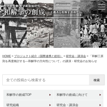
togg
nav
1872年
1872年8月〜10月
1895年
1904年
東京 日本橋
北京 前門
台北 衡陽路
ソウル 南大門
HOME
>
プロジェクト紹介（国際連携と総括）
>
研究会・講演会
>
「和解三原
則を再度検討する―和解学の方向性について」の講演・研究会のお知らせ
1933年
現在
1930年代
2006年
東京 日本橋
北京 前門
台北 衡陽路
ソウル 南大門
和解学の創成TOP
和解学の創成に向けて
研究組織
研究会・講演会