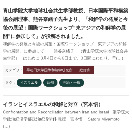
青山学院大学地球社会共生学部教授、日本国際平和構築
協会副理事、熊谷奈緒子先生より、「和解学の発展と今
1872年
1872年8月〜10月
1895年
1904年
東京 日本橋
北京 前門
台北 衡陽路
ソウル 南大門
後の展望：国際ワークショップ”東アジアの和解学の展
開”に参加して」が投稿されました。
和解学の発展と今後の展望：国際ワークショップ「東アジアの和解
学の展開」に参加して 熊谷奈緒子 （青山学院大学地球社会共
生学部） はじめに 3月4日から6日まで、3日間にわたり、早(…)
カテゴリ：
早稲田大学国際和解学研究所
総括班
タグ：
イスラエル
欧州
理論・一般
イランとイスラエルの和解と対立（宮本悟）
Confrontation and Reconciliation between Iran and Israel 聖学院大
学政治経済学部政治経済学科 教授 宮本悟 Satoru Miyamoto
(…)