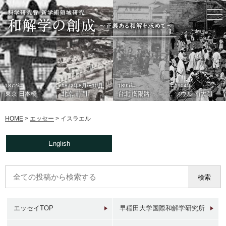
togg
nav
1872年
1872年8月〜10月
1895年
1904年
東京 日本橋
北京 前門
台北 衡陽路
ソウル 南大門
HOME
>
エッセー
>
イスラエル
English
1933年
現在
1930年代
2006年
東京 日本橋
北京 前門
台北 衡陽路
ソウル 南大門
エッセイTOP
早稲田大学国際和解学研究所