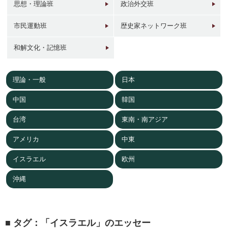
思想・理論班
政治外交班
市民運動班
歴史家ネットワーク班
和解文化・記憶班
1946年
1949年前後
1960年代
1950年
東京 日本橋
北京 前門
台北 衡陽路
ソウル 南大門
理論・一般
日本
中国
韓国
台湾
東南・南アジア
アメリカ
中東
イスラエル
欧州
2017年
1930年代
現在
1940年代初
東京 日本橋
北京 前門
台北 衡陽路
ソウル 南大門
沖縄
タグ：「イスラエル」のエッセー