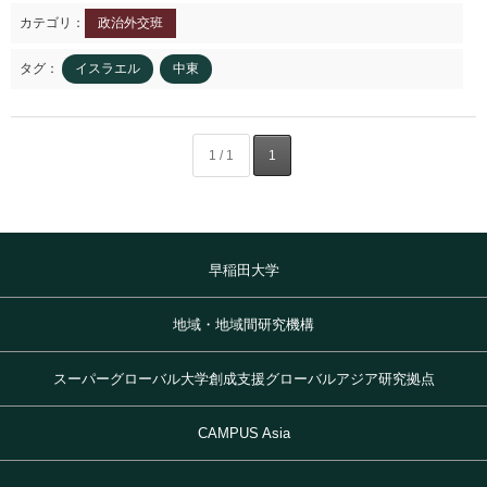
カテゴリ：
政治外交班
タグ：
イスラエル
中東
1 / 1
1
早稲田大学
地域・地域間研究機構
スーパーグローバル大学創成支援グローバルアジア研究拠点
CAMPUS Asia